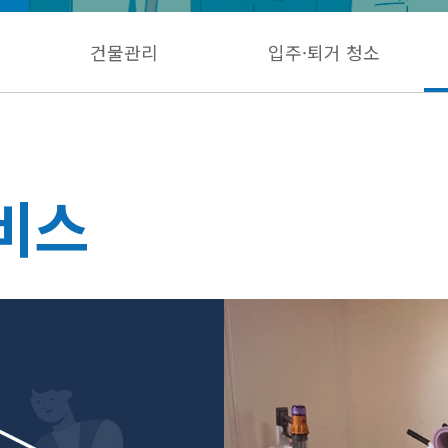
건물관리
입주·퇴거 청소
비스