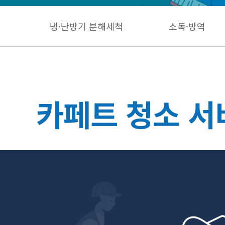
냉·난방기 분해세척
소독·방역
카페트 청소 서