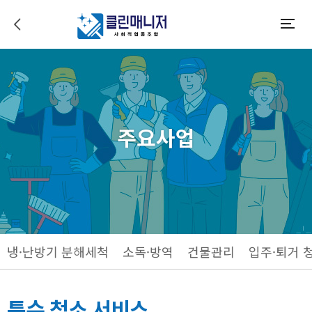
이전으로 가기
모바일메뉴
주요사업
냉·난방기 분해세척
소독·방역
건물관리
입주·퇴거 
특수 청소 서비스