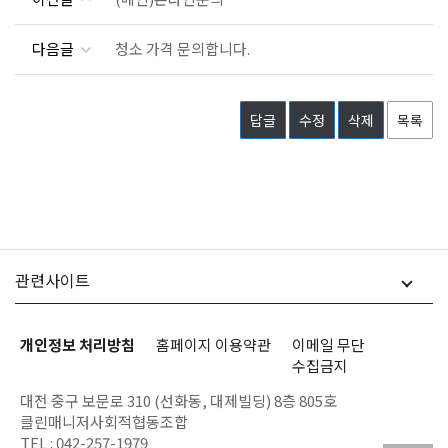
다음글
청소 가격 문의합니다.
답글
수정
삭제
목록
관련사이트
개인정보 처리방침
홈페이지 이용약관
이메일 무단
수집금지
대전 중구 보문로 310 (선화동, 대제빌딩) 8층 805호
클린매니저사회적협동조합
TEL :
042-257-1979